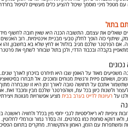
עם מטפל מיני מוסמך שיכול להציע כלים מעשיים לטיפול בחרדה 
ם בתול
ים שואלים את עצמם. התשובה הכנה היא שאין חובה לחשוף מיד
 שיתוף כזה הופך לחלק טבעי מבניית אינטימיות. רוב האנשים 
 אם הפרטנר שלכם מגיב בזלזול או לחץ שלא בא בחשבון, זהו א
מתאפיין בקבלה ובכבוד הדדי, ולכן בתול שבוחר לשתף את פרטנרו
נכונים
 משפיעים מאוד על האופן שבו היא תיחרט בזיכרון לאורך שנים. 
זמנים, ושאתם פיזית ורגשית מנוחים ומוכנים. אל תבחרו בסיטואצי
שמור אתכם על תחושה טובה לאורך זמן היא זו שנבחרה מתוך רצו
צור ולשנות כיוון בכל עת, ושהפרטנר שלכם מבין ומכבד זאת. א
לנו על
רעיונות לדייט בערב בבית
מציע אפשרויות מגוונות ויצירתי
נה
ובות ציפיות לא ריאליסטיות לגבי יחסי מין בכלל ולחוויה ראשונ
 ולאו דווקא סוחפת כמו בסרטים. זה בסדר גמור ונורמלי לחלוטין.
ות ומשתפרות עם הזמן, האמון והתקשורת. מחקרים בתחום הפסיכו