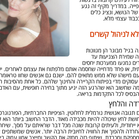
פייה. במדריך מקיף זה נגע
של הנושא, ונציג כלים
כבוד עצמי מלא.
לא לניהול קשרים
 בגיל מבוגר הן מגוונות
ה שמירת הצניעות עד
רים נמנעו ממערכות יחסים
ית, או פחד מדחייה שחסמה אותם מלפתוח את עצמם לאחרים. י
ת עם מישהו שלא ממש מתאים להם. ישנם גם אנשים שחוו טראומה
סוקים מדי בפיתוח הקריירה והחינוך שלהם. כל אחת מהסיבות הללו 
. מה שחשוב הוא שהרגע הזה יגיע מתוך בחירה חופשית, עם האדם 
הבסיס לכל התקדמות בריאה.
דה והלחץ
גובה אנושית נורמלית לחלוטין. הציפיות החברתיות, הפורנוגרפ
ת לחץ שיכולה להיות מכבידה מאוד. הדבר החשוב ביותר הוא להבי
א ייחודית, ולעיתים קרובות שונה מכל דבר שראיתם על מסך. שיח
רדה ולהפוך את החוויה לחיובית הרבה יותר. אנשים שמשתפים
 מספקת ומכבדת. שיתוף כזה מחזק את הקשר ומייצר אמון עמוק בי