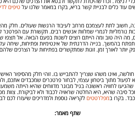
כלי לניצול. זכרו שהיכולת לתקשר ולבטא את הצרכים שלכם היא 
ם עוד כלים לבניית קשר בריא, בקרו במאמר שלנו על
טיפים לדי
נה, חשוב לתת לעצמכם מרחב לעיבוד הרגשות שעולים. חלק מהאנ
ובות נורמליות לגמרי שמלוות אנשים רבים. תקשורת עם הפרטנר 
ה היה טוב ומה הייתם רוצים לשנות בפעם הבאה. אל תצפו שדיו
פתח בהמשך. בנייה הדרגתית של אינטימיות ופתיחות, שיחה על ג
מספק יותר לאורך זמן. זוגות שמתקשרים בפתיחות על הצרכים שלהם
ו חולשה, ואינו משהו שצריך להתבייש בו. זוהי חלק מהסיפור האיש
הוא לפעול מתוך ביטחון עצמי, לבחור פרטנרים שמכבדים אתכם, ול
גיעו לחוויה ראשונה בגיל מבוגר מדווחים שהיא הייתה משמעותי
ל סיבה שהיא, היא החלטה שראויה לכבוד ולא לביקורת. צוות מפ
בד. בקרו ב
מפלרטטים
לקריאה נוספת ולמדריכים שיעזרו לכם לב
שתף מאמר: