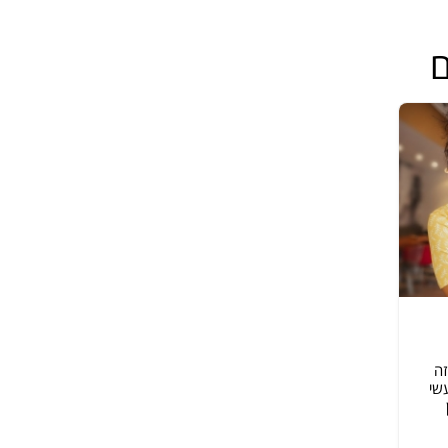
ם
זה
שי