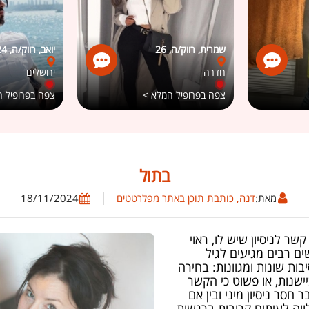
שמרית, רווק/ה, 26
יואב, רווק/ה, 24
חדרה
ירושלים
צפה בפרופיל המלא >
צפה בפרופיל 
בתול
מאת:
דנה, כותבת תוכן באתר מפלרטטים
18/11/2024
ר לניסיון שיש לו, ראוי
ים רבים מגיעים לגיל
בות שונות ומגוונות: בחירה
יישנות, או פשוט כי הקשר
 חסר ניסיון מיני ובין אם
ווה לעיתים קרובות ברגשות