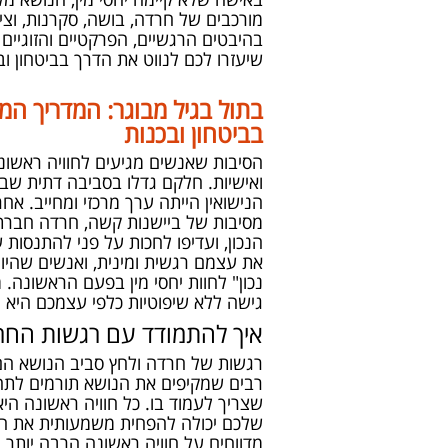
מורכבים של חרדה, בושה, סקרנות, וצי
בהיבטים הרגשיים, הפרקטיים והזוגיים 
שיעזרו לכם לנווט את הדרך בביטחון וב
בתול בגיל מבוגר: המדריך המ
בביטחון ובכנות
הסיבות שאנשים מגיעים לחוויה ראשונה
ואישיות. חלקם גדלו בסביבה דתית שב
הנישואין הייתה ערך מרכזי ומחייב. אח
מסיבות של ביישנות קשה, חרדה חברת
הנכון, ועדיפו לחכות על פני להתנסו
את עצמם רגשית ומינית, ואנשים שהיו ע
נכון" לחוות יחסי מין בפעם הראשונה
גישה ללא שיפוטיות כלפי עצמכם היא 
איך להתמודד עם רגשות החר
רגשות של חרדה ולחץ סביב הנושא הם ת
רבים שמקיפים את הנושא תורמים לתחוש
שצריך לעמוד בו. כל חוויה ראשונה הי
שלכם יכולה להפחית משמעותית את הח
מדווחים על חוויה ראשונה הרבה יותר