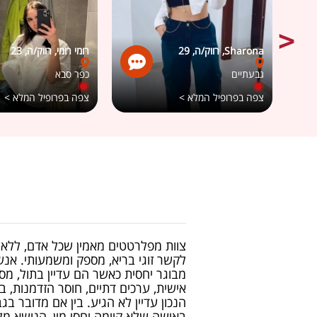
Sharona, רווק/ה, 29
רומי רומי, רווק/ה, 23
גבעתיים
כפר סבא
צפה בפרופיל המלא >
צפה בפרופיל המלא >
צוות מפלרטטים מאמין שכל אדם, ללא קש
לקשר זוגי בריא, מספק ומשמעותי. אנש
מבוגר יחסית כאשר הם עדיין בתול, מסי
אישית, ערכים דתיים, חוסר הזדמנות, ב
הנכון עדיין לא הגיע. בין אם מדובר בגבר
באישה שלא קיימה יחסי מין, הנושא מל