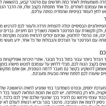
רה משמעותית לאחר כמה חודשים עם פרטנר קבוע, בהשוואה לח
ו את עצמכם לאחרים. כל אחד מתפתח בקצב שלו, וזה הדבר הנכון
חוש לחץ לעמוד בציפיות שהמדיה כפתה עליכם.
זיולוגיים הבסיסיים יכולה להפחית חרדה ולעזור לכם להרגיש מוכ
ת, ולכן תקשורת עם הפרטנר והאטה כשצריך הם חיוניים. גברים 
כה, וזה נורמלי לחלוטין. שניהם יכולים להרוויח מהכנה מוקדמת 
תוחה עם הפרטנר על הצרכים והגבולות של כל אחד. ידע מעשי 
כם
גדול ביותר עבור בתול בגיל מבוגר. אתרי היכרות ואפליקציות 
שים בקצב הנוח לכם, מבלי ללחוץ על עצמכם לפגוש מישהו בזמן 
ושמוכן להשקיע בקשר גם מעבר לרמה הגופנית. אם אתם מתקשי
ים שיעזרו לכם לפתח שיחה טבעית ומענינת.
ערכת יחסים, ובפרט כשמדובר במי שמגיע לחוויה הראשונה שלו.
יה, ולא רק בתחילתה. יש לכם את הזכות המלאה לעצור בכל רגע
 כבוד עצמי פירושו גם להכיר בכך שהגוף שלכם שייך לכם בלבד,
 ניסיון לרצות את הסביבה. פרטנר בוגר ובריא רגשית לעולם לא י