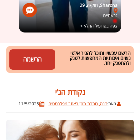
Sharona, רווק/ה, 29
May Geler
גבעתיים
יבנה
צפה בפרופיל המלא >
צפה ב
הרשם עכשיו ותוכל להכיר אלפי
נשים איכותיות המחפשות לפנק
הרשמה
ולהתפנק יחד.
נקודת הג’י
מאת:
דנה, כותבת תוכן באתר מפלרטטים
11/5/2025