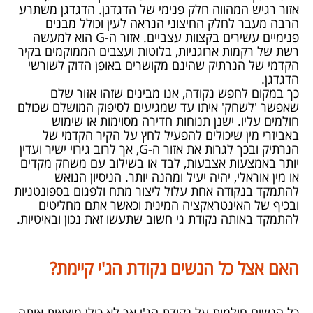
אזור רגיש המהווה חלק פנימי של הדגדגן. הדגדגן משתרע
הרבה מעבר לחלק החיצוני הנראה לעין וכולל מבנים
פנימיים עשירים בקצוות עצביים. אזור ה-
G
הוא למעשה
רשת של רקמות ארוגניות, בלוטות ועצבים הממוקמים בקיר
הקדמי של הנרתיק שהינם מקושרים באופן הדוק לשורשי
הדגדגן.
כך במקום לחפש נקודה, אנו מבינים שזהו אזור שלם
שאפשר 'לשחק' איתו עד שמגיעים לסיפוק המושלם שכולם
חולמים עליו. ישנן תנוחות חדירה מסוימות או שימוש
באביזרי מין שיכולים להפעיל לחץ על הקיר הקדמי של
הנרתיק ובכך לגרות את אזור ה-
G
, אך לרוב גירוי ישיר ועדין
יותר באמצעות אצבעות, לבד או בשילוב עם משחק מקדים
או מין אוראלי, יהיה יעיל ומהנה יותר. הניסיון הנואש
להתמקד בנקודה אחת עלול ליצור מתח ולפגום בספונטניות
ובכיף של האינטראקציה המינית וכאשר אתם מחליטים
להתמקד באותה נקודת גי חשוב שתעשו זאת נכון ובאיטיות.
האם אצל כל הנשים נקודת הג'י קיימת?
כל הנשים חולמות על נקודת הג'י אך לא כולן מוצאות אותה.