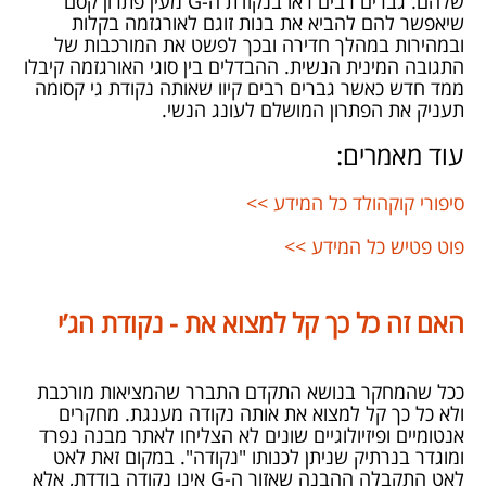
שלהם. גברים רבים ראו בנקודת ה-
G
מעין פתרון קסם
שיאפשר להם להביא את בנות זוגם לאורגזמה בקלות
ובמהירות במהלך חדירה ובכך לפשט את המורכבות של
התגובה המינית הנשית. ההבדלים בין סוגי האורגזמה קיבלו
ממד חדש כאשר גברים רבים קיוו שאותה נקודת גי קסומה
תעניק את הפתרון המושלם לעונג הנשי.
עוד מאמרים:
סיפורי קוקהולד כל המידע >>
פוט פטיש כל המידע >>
האם זה כל כך קל למצוא את - נקודת הג’י
ככל שהמחקר בנושא התקדם התברר שהמציאות מורכבת
ולא כל כך קל למצוא את אותה נקודה מענגת. מחקרים
אנטומיים ופיזיולוגיים שונים לא הצליחו לאתר מבנה נפרד
ומוגדר בנרתיק שניתן לכנותו "נקודה". במקום זאת לאט
לאט התקבלה ההבנה שאזור ה-
G
אינו נקודה בודדת, אלא