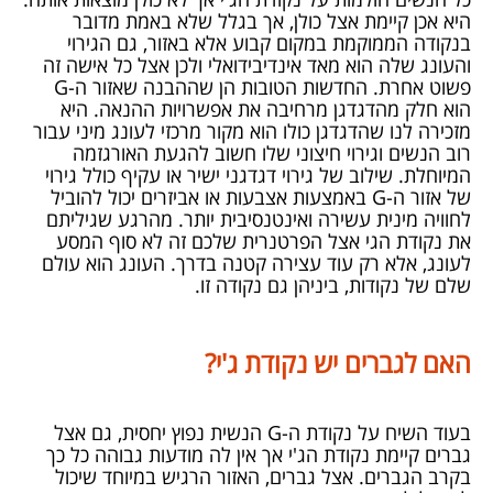
היא אכן קיימת אצל כולן, אך בגלל שלא באמת מדובר
בנקודה הממוקמת במקום קבוע אלא באזור, גם הגירוי
והעונג שלה הוא מאד אינדיבידואלי ולכן אצל כל אישה זה
פשוט אחרת. החדשות הטובות הן שההבנה שאזור ה-
G
הוא חלק מהדגדגן מרחיבה את אפשרויות ההנאה. היא
מזכירה לנו שהדגדגן כולו הוא מקור מרכזי לעונג מיני עבור
רוב הנשים וגירוי חיצוני שלו חשוב להגעת האורגזמה
המיוחלת. שילוב של גירוי דגדגני ישיר או עקיף כולל גירוי
של אזור ה-
G
באמצעות אצבעות או אביזרים יכול להוביל
לחוויה מינית עשירה ואינטנסיבית יותר. מהרגע שגיליתם
את נקודת הגי אצל הפרטנרית שלכם זה לא סוף המסע
לעונג, אלא רק עוד עצירה קטנה בדרך. העונג הוא עולם
שלם של נקודות, ביניהן גם נקודה זו.
האם לגברים יש נקודת ג'י?
בעוד השיח על נקודת ה-
G
הנשית נפוץ יחסית, גם אצל
גברים קיימת נקודת הג'י אך אין לה מודעות גבוהה כל כך
בקרב הגברים. אצל גברים, האזור הרגיש במיוחד שיכול