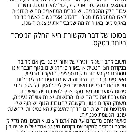
באמצעות מגע עדין או ליקוק, יכול להיות מענג במיוחד
עבור חלק מהגברים. יש גברים המתארים תחושות דומות
לאלו המתקבלות מגירוי הדגדגן אצל נשים כאשר מדובר
באקט מיני באזור זה מה שמגביר את עוצמת העונג.
בסופו של דבר תקשורת היא החלק המפתה
ביותר בסקס
חשוב להבין שגילוי וגירוי של אזורי עונג, בין אם מדובר
בנקודת ה
G
הנשית או באזורים הרגישים בגוף הגבר אינו
מסתכם רק באיתור מיקום ספציפי. ההקשר הרגשי,
האינטימיות בין בני הזוג והתקשורת הפתוחה וליברליות
מינית הם מרכיבים חשובים שיכולים להפוך כל אקט מיני
פשוט לסוער ומרגש. סקס צריך להיות חוויה מושלמת
המערבת את כל החושים והרגשות. יצירת אווירה נעימה,
משחק מקדים מגוון, הקשבה לתגובות הגוף ושיתוף של
העדפות ותחושות הם הדרך להעמקת האינטימיות ולהשגת
עונג והגשמת פנטזיות.
כאשר אתם מדברים על מה אתם רוצים, אוהבים, מה מדליק
אתכם ומחכים לחקור את נקודות העונג אחד של השנייה בין