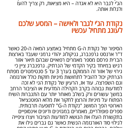
הג’י לגבר היא לא אגדה – היא מציאות, רק צריך להעז
ולגלות אותה.
נקודת הג’י
לגבר ולאישה – המסע שלכם
לעונג מתחיל עכשיו
הסיפור של נקודת ה-
G
מתחיל באמצע המאה ה-20 כאשר
ד"ר ארנסט גרפנברג, גניקולוג יהודי גרמני שעבד בארצות
הברית פרסם מספר מאמרים רפואיים שבהם תיאר אזור
רגיש במיוחד בקיר הקדמי של הנרתיק. גרפנברג ציין כי
גירוי של אזור זה הממוקם בערך 3 עד 5 סנטימטרים מפתח
הנרתיק יכול להוביל לתחושות מיניות חזקות כולל אורגזמה
וגם השפרצה. עוד אז, הרעיון של נקודת הגי לא זכה
למודעות גבוהה בקרב הקהילה המדעית או הציבור הרחב
במשך עשורים ורק בשלב מאוחר יותר עם התגברות השיח
הפתוח על מיניות והרצון לחקור את מלוא הפוטנציאל
הארוטי הפך המושג "נקודת ה-
G
" לתופעה תרבותית.
ספרים פופולריים, מאמרים במגזינים ודיונים אינסופיים
בתקשורת העלו את הנושא למודעות הציבור ויצרו ציפייה
לגילוי סוד האורגזמה הנשית כאשר גם גברים גילו את