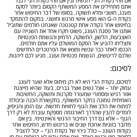
אם זוהי נקודת הג'י הנשית ובין אם זוהי נקודת הגי לגבר
אתם מתחילים את המסע המשותף הקסום ביותר לסקס
מענג, חושני ומלא תשוקה. בסופו של דבר החיפוש אחר
נקודת ה-
G
הוא מסע אישי מרגש וחושני. במקום להתמקד
בחיפוש אחר נקודה אחת קטנטנה שאנחנו חולמים שתוביל
אותנו אל פסגת העונג, פשוט חקרו אחד את השנייה עם
האצבעות, הלשון, התשוקה, הדמיון והגשמת הפנטזיות
ותצליחו להגיע אל הסקס המושלם עליו אתם חולמים.
הכנסו לאתר כבר עכשיו ומצאו את הפרטנרים החדשים
שלכם לריגושים, הגשמת פנטזיות ועונג. מגיע לכם ליהנות.
לסיכום:
לסיכום, נקודת הג’י היא לא רק מיתוס אלא שער לעונג
עמוק יותר – אצל נשים ואצל גברים. בעוד שהיא מייצגת
אזור רגיש ומסתורי שמעורר סקרנות ותשוקה, החשיבות
האמיתית טמונה בחקר המשותף, בתקשורת הכנה וביכולת
לפתוח את הלב ואת הגוף לחוויות חדשות. עם הזמן והניסיון,
לומדים להבין שהדרך לאורגזמה מספקת עוברת לא רק דרך
הגוף – אלא גם דרך החיבור הרגשי והאינטימי. בין אם
מדובר בזוגיות ארוכת שנים או בריגוש חדש, החיפוש אחר
נקודות העונג – כולל גירוי של נקודת הג’י – יכול להוביל
לסיפוק פיזי ורגשי כאחד. ואם אתם עדיין לא בטוחים עם מי