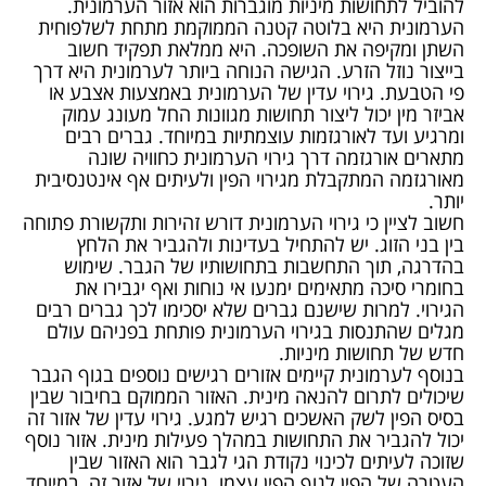
להוביל לתחושות מיניות מוגברות הוא אזור הערמונית.
הערמונית היא בלוטה קטנה הממוקמת מתחת לשלפוחית
השתן ומקיפה את השופכה. היא ממלאת תפקיד חשוב
בייצור נוזל הזרע. הגישה הנוחה ביותר לערמונית היא דרך
פי הטבעת. גירוי עדין של הערמונית באמצעות אצבע או
אביזר מין יכול ליצור תחושות מגוונות החל מעונג עמוק
ומרגיע ועד לאורגזמות עוצמתיות במיוחד. גברים רבים
מתארים אורגזמה דרך גירוי הערמונית כחוויה שונה
מאורגזמה המתקבלת מגירוי הפין ולעיתים אף אינטנסיבית
יותר.
חשוב לציין כי גירוי הערמונית דורש זהירות ותקשורת פתוחה
בין בני הזוג. יש להתחיל בעדינות ולהגביר את הלחץ
בהדרגה, תוך התחשבות בתחושותיו של הגבר. שימוש
בחומרי סיכה מתאימים ימנעו אי נוחות ואף יגבירו את
הגירוי. למרות שישנם גברים שלא יסכימו לכך גברים רבים
מגלים שהתנסות בגירוי הערמונית פותחת בפניהם עולם
חדש של תחושות מיניות.
בנוסף לערמונית קיימים אזורים רגישים נוספים בגוף הגבר
שיכולים לתרום להנאה מינית. האזור הממוקם בחיבור שבין
בסיס הפין לשק האשכים רגיש למגע. גירוי עדין של אזור זה
יכול להגביר את התחושות במהלך פעילות מינית. אזור נוסף
שזוכה לעיתים לכינוי נקודת הגי לגבר הוא האזור שבין
העטרה של הפין לגוף הפין עצמו. גירוי של אזור זה, במיוחד