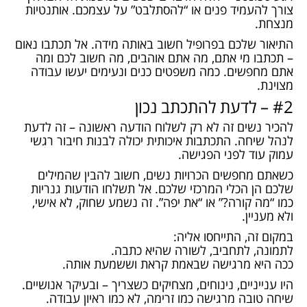
צורך להעמיד פנים או “להסתלבט” על עצמכם. אותנטיות
מנצחת.
התיאור שלכם בפרופיל חשוב באותה מידה. אל תכתבו נאום
– תכתבו מי אתם, מה אתם אוהבים, מה חשוב לכם ומה
אתם מחפשים. כמה משפטים כנים ונעימים יעשו עבודה
מצוינת.
#2 – לדעת להתכתב נכון
להכיר נשים זה לא רק לשלוח הודעה ראשונה – זה לדעת
לנהל שיחה. התכתבות איכותית יכולה לבנות חיבור רגשי
עמוק עוד לפני הפגישה.
כשאתם מחפשים הכרויות נשים, חשוב להבין שהמילים
שלכם הן הכלי המרכזי שלכם. אל תשלחו הודעות גנריות
כמו “מה קורה?” או “את יפה”. זה נשמע שחוק, לא אישי,
ולא מעניין.
במקום זה, התייחסו אליה:
לתמונה, לתחביב, לשורה שהיא כתבה.
ככה היא מרגישה שבאמת קראת וששמעת אותה.
היו ענייניים, נינוחים, מצחיקים כשצריך – ובעיקר אנושיים.
שיחה טובה מרגישה כמו זרימה, לא כמו ראיון עבודה.