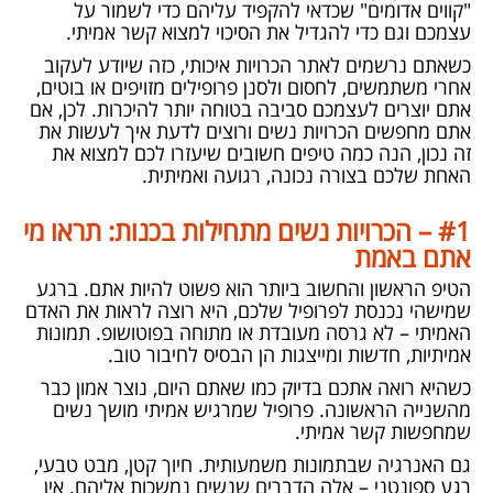
"קווים אדומים" שכדאי להקפיד עליהם כדי לשמור על
עצמכם וגם כדי להגדיל את הסיכוי למצוא קשר אמיתי.
כשאתם נרשמים לאתר הכרויות איכותי, כזה שיודע לעקוב
אחרי משתמשים, לחסום ולסנן פרופילים מזויפים או בוטים,
אתם יוצרים לעצמכם סביבה בטוחה יותר להיכרות. לכן, אם
אתם מחפשים הכרויות נשים ורוצים לדעת איך לעשות את
זה נכון, הנה כמה טיפים חשובים שיעזרו לכם למצוא את
האחת שלכם בצורה נכונה, רגועה ואמיתית.
#1 – הכרויות נשים מתחילות בכנות: תראו מי
אתם באמת
הטיפ הראשון והחשוב ביותר הוא פשוט להיות אתם. ברגע
שמישהי נכנסת לפרופיל שלכם, היא רוצה לראות את האדם
האמיתי – לא גרסה מעובדת או מתוחה בפוטושופ. תמונות
אמיתיות, חדשות ומייצגות הן הבסיס לחיבור טוב.
כשהיא רואה אתכם בדיוק כמו שאתם היום, נוצר אמון כבר
מהשנייה הראשונה. פרופיל שמרגיש אמיתי מושך נשים
שמחפשות קשר אמיתי.
גם האנרגיה שבתמונות משמעותית. חיוך קטן, מבט טבעי,
רגע ספונטני – אלה הדברים שנשים נמשכות אליהם. אין