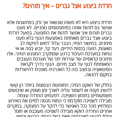
חרדת ביצוע אצל גברים – איך מזהים?
חרדת ביצוע היא לא משהו שנשאר אך ורק במחשבות אלא
אפשר גם לזהות אותה בסימפטומים גופניים. לא מעט
גברים תוהים איך אפשר לזהות את התופעה, בפועל חרדת
ביצוע אצל גברים מאותתת באמצעות הגוף בלא מעט
סימנים. במישור הפיזי, הגבר עלול לחוש דפיקות לב
מואצות, הזעה בכפות הידיים, רעד קל, יובש בפה או אי
נוחות במערכת העיכול ברגע שמתקרב המפגש המיני. אלו
סימנים קלאסיים של עוררות יתר של מערכת העצבים
המאותתת לגוף על מצב חירום. הגוף נדרך לקראת
הסיטואציה ובמצב כזה כל האנרגיה מופנית להישרדות
במקום להנאה.
בחלק של האקט המיני, התופעות הנפוצות ביותר הן קושי
להשיג זקפה או לשמור עליה לאורך זמן מספק או שיבושים
משמעותיים בתזמון השפיכה. לפעמים החרדה עצמה
מובילה לשפיכה מוקדמת כי המוח מנסה לסיים את האירוע
המלחיץ מהר ככל האפשר כדי להקל על המצוקה. במקרים
אחרים החרדה דווקא מובילה לשפיכה מעוכבת או חוסר
יכולת להגיע לאורגזמה וזאת בשל הנתק הרגשי והפיזי