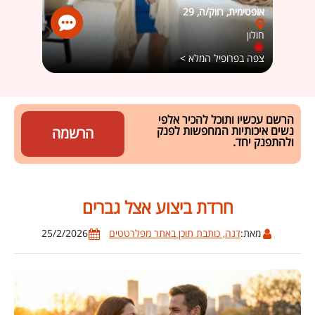
אופטימית, רווק/ה, 29
May Geler
חולון
יבנה
צפה בפרופיל המלא >
צפה ב
הרשם עכשיו ותוכל להכיר אלפי
נשים איכותיות המחפשות לפנק
הרשמה
ולהתפנק יחד.
חרדת ביצוע אצל גברים
מאת:
דנה, כותבת תוכן באתר מפלרטטים
25/2/2026