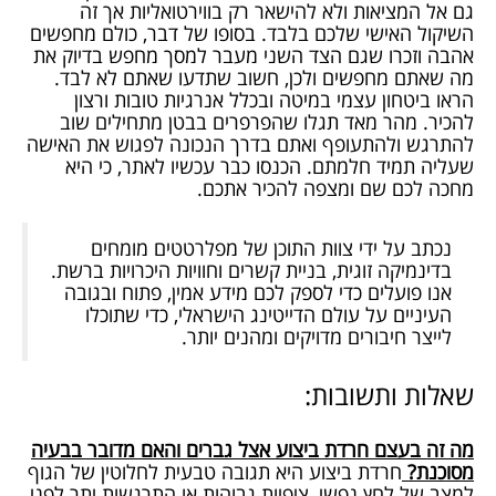
גם אל המציאות ולא להישאר רק בווירטואליות אך זה
השיקול האישי שלכם בלבד. בסופו של דבר, כולם מחפשים
אהבה וזכרו שגם הצד השני מעבר למסך מחפש בדיוק את
מה שאתם מחפשים ולכן, חשוב שתדעו שאתם לא לבד.
הראו ביטחון עצמי במיטה ובכלל אנרגיות טובות ורצון
להכיר. מהר מאד תגלו שהפרפרים בבטן מתחילים שוב
להתרגש ולהתעופף ואתם בדרך הנכונה לפגוש את האישה
שעליה תמיד חלמתם. הכנסו כבר עכשיו לאתר, כי היא
מחכה לכם שם ומצפה להכיר אתכם.
נכתב על ידי צוות התוכן של מפלרטטים מומחים
בדינמיקה זוגית, בניית קשרים וחוויות היכרויות ברשת.
אנו פועלים כדי לספק לכם מידע אמין, פתוח ובגובה
העיניים על עולם הדייטינג הישראלי, כדי שתוכלו
לייצר חיבורים מדויקים ומהנים יותר.
שאלות ותשובות:
מה זה בעצם חרדת ביצוע אצל גברים והאם מדובר בבעיה
מסוכנת?
חרדת ביצוע היא תגובה טבעית לחלוטין של הגוף
למצב של לחץ נפשי, ציפיות גבוהות או התרגשות יתר לפני