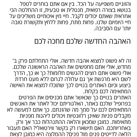
והזוגיים משפיעה על הכל. בין אם אתם בוחרים לטפל
בנושא בצורה רפואית, מנטלית או טבעית, זו ההחלטה הכי
אחראית שאתם יכולים לקבל. חיי מין איכותיים משליכים על
חיי היומיום שלנו. פחות מתח, פחות ללחץ ותקשורת טובה
יותר עם הסביבה.
האהבה החדשה שלכם מחכה לכם
זה לא פשוט למצוא אהבה חדשה. אולי התחלתם פרק ב'
מחדש, אולי אתם מחפשים את האהבה הראשונה שלכם.
אולי פשוט אתם רוצים להגשים חלומות? כך או כך, הדרך
לשם היא מרגשת אך גם עלולה לגרום ללא מעט חרדת
ביצוע וכיום האתרים בנויים לכך שתוכלו למצוא את האישה
המתאימה לכם בקלות.
האתרים בנויים כך שכאשר אתם מכניסים את הפרטים
בפרופיל שלכם באתר, האלגוריתם יכול לאתר את האנשים
המתאימים לכם על סמך מה שהזנתם. כך אתם למעשה לא
מקבלים פניות שאינן רלוונטיות ויכולים ליהנות מפניות
מתאימות. כמובן שמכאן והלאה ההתנהלות כבר אך ורק
באחריותכם. האם תישארו רק בקשר ווירטואלי? האם תעבור
הלאה לדייטים פנים מול פנים? ההמלצה היא כמובן לצאת