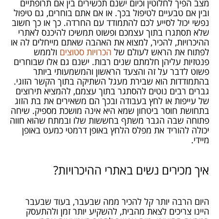
מצב הפיך לחלוטין וכיום ישנם תכשירים בין אם תרופתיים
ובין אם טבעיים לטיפול בכך. או אם אתם בוחרים, גם טיפול
נפשי יכול לסייע לכם להתמודד עם החרדה. כך או כך חשוב
שלא תסתגרו בתוך עצמכם ופשוט תמשיכו להיכנס לאתרי
ההיכרויות, להכיר, למצוא את האהבה שאתם מייחלים לה או
לפתוח את הראש לעולם של
הכרויות סטוצים
ולממש
פנטזיות עליהן חלמתם שנים רבות. ישנם גם אלו שבוחרים
פשוט לדבר על זה והצעד הראשון והמשמעותי ביותר
בהתמודדות הוא שבירת מעגל השתיקה בתוך הקשר הזוגי.
גברים רבים נוטים להסתגר בתוך עצמם, להמציא תירוצים
של עייפות או לחץ בעבודה ובכך הם משאירים את בת הזוג
בתחושת חוסר ביטחון שמא היא אינה מושכת מספיק. שיחה
פתוחה שבה הגבר משתף בחששות שלו ובמתח שהוא חווה
יכולה להוריד את מפלס הלחץ באופן דרמטי כמעט באופן
מיידי.
איך מכירים נשים באתרי ההיכרויות?
היום הרבה יותר קל להכיר ממה שבעבר, בעוד שבעבר
היינו צריכים לצאת מהבית, להשקיע יותר זמן ולהתעסק