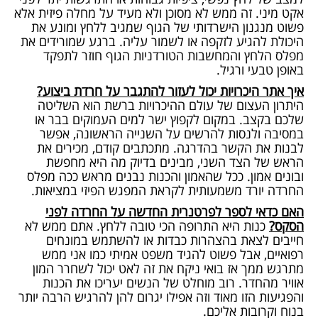
אקט מיני. זה ממש לא מסוכן ולא מעיד על מחלה פיזית אלא
פשוט מנגנון הישרדותי של הגוף שמגיב ללחץ ומונע את
היכולת להגיע לזקפה או לשמור עליה. ברגע שמורידים את
מפלס הלחץ והמחשבות הטורדניות הגוף חוזר לתפקד
באופן טבעי ורגיל.
איך אתר היכרויות יכול לעזור להתגבר על חרדת ביצוע?
היתרון העצום של עולם ההיכרויות ברשת הוא השליטה
שלכם בקצב. במקום לקפוץ ישר למים העמוקים בבר או
במסיבה ולנסות להרשים על השנייה הראשונה, אפשר
לבנות את הקשר בהדרגה. מתכתבים קודם, מכירים את
הראש של הצד השני, מבינים בדיוק מה היא מחפשת
ובונים אמון. ככל שהאמון והכנות נבנים מראש ככה מפלס
החרדה יורד משמעותית לקראת המפגש הפיזי במציאות.
האם כדאי לספר לפרטנרית החדשה על החרדה לפני
הסקס?
כנות היא התרופה הכי טובה ללחץ. אתם ממש לא
חייבים לצאת בהצהרות כבדות או להשתמש במונחים
רפואיים, אבל פשוט להגיד משפט אמיתי כמו אני ממש
מתרגש ממך אז בואי ניקח את זה לאט יכול לשחרר המון
אוויר מהחדר. רוב מוחלט של הנשים יעריכו את הכנות
והפגיעות הזו מאוד וזה אפילו יגרום להן להרגיש הרבה יותר
בנוח וקרובות אליכם.