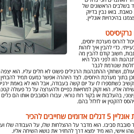
וד בשלבים הראשונים של
אבת. בואו נבין בדיוק
נו בהיכרויות אונליין.
נרקיסיסט
יכול להרוס מערכת יחסים,
ייתי. כדי להבין איך לזהות
בות, חשוב קודם להבין מה
נהגות הזו לפני הכל היא
וחלטת שגורמת לגבר
העולם, ושחוקי ההתנהגות הרגילים פשוט לא חלים עליו. הוא יצפה
כן בתוך מערכת היחסים. לצד היוהרה אפשר כמעט תמיד להבחין
קשיב כשתספרו לו על יום קשה בעבודה, אבל הוא לא באמת ירגיש
יחה אליו. הוא זקוק למחיאות כפיים ולהערצה על כל פעולה קטנ
וני, בהעלבות או בקור רוח נוראי. עבורו הסובבים אותו הם כלים
הסס להקטין או לזלזל בהם.
 שחייבים להכיר
סובבת סביבו. הוא מדבר על ההצלחות שלו, על העבודה שלו ועל
הו אישי, הוא מיד ימצא דרך להחזיר את נושא השיחה אליו.