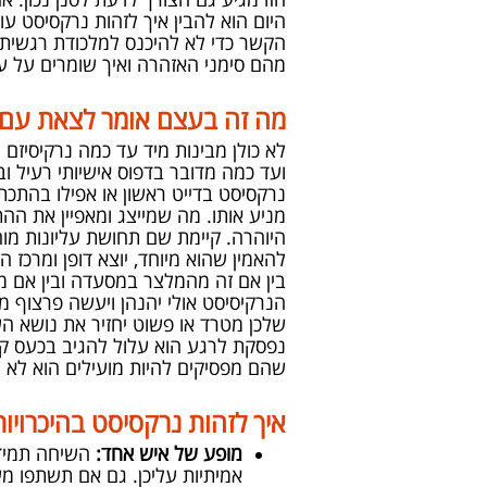
היום הוא להבין איך לזהות נרקסיסט ע
הקשר כדי לא להיכנס למלכודת רגשית כו
מהם סימני האזהרה ואיך שומרים על עצמ
מה זה בעצם אומר לצאת עם 
לא כולן מבינות מיד עד כמה נרקיסיזם 
ועד כמה מדובר בדפוס אישיותי רעיל ובע
נרקסיסט בדייט ראשון או אפילו בהתכת
מניע אותו. מה שמייצג ומאפיין את ההת
היוהרה. קיימת שם תחושת עליונות מ
להאמין שהוא מיוחד, יוצא דופן ומרכז 
בין אם זה מהמלצר במסעדה ובין אם מ
הנרקיסיסט אולי יהנהן ויעשה פרצוף מ
שלכן מטרד או פשוט יחזיר את נושא הש
נפסקת לרגע הוא עלול להגיב בכעס קיצ
שהם מפסיקים להיות מועילים הוא לא י
איך לזהות נרקסיסט בהיכרויות אונליין 5 דגלים אדומים
מופע של איש אחד:
השיחה תמיד 
אמיתיות עליכן. גם אם תשתפו מש