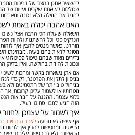
להשאיר אתכן במצב של דריכות מתמדת ו
שכוללות לא אחת שקרים ועיוות של המצ
להגיד את המילה הלא נכונה ומאבדות 
האם אהבה יכולה באמת לשנו
השאלה שעולה הכי הרבה אצל נשים שנ
הנרקיסיסט יוכל להשתנות ולהיות הפ
מוחלט. כאשר מנסים להבין איך לזהות
מסוגל לראות בהם בעיה. מבחינתו העו
נדירים מאוד שבהם טיפול פסיכולוגי א
ונכונות להודות בחולשה, ואלו בדיוק הת
אם אתן נשארות בקשר ומחכות לשינוי ה
בניסיון לתקן את הפרטנר, רק כדי לגל
בניהול טוב יותר של התסמינים ולא בשי
מטרותיו או לשמור עליכן קרובות, אך 
כלפי עצמה. ההגנה על הבריאות הנפשי
הזה הגיע למבוי סתום ורעיל.
איך לשמור על עצמכן ולחזור 
אף אישה לא מגיעה
לאתר היכרויות
במט
הדייטינג ומחפשות להבין איך לזהות 
הראשונה ולא להתפשר עליהם. שימו לב