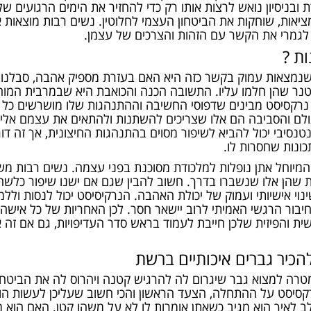
בניסיון נואש לרצות אותו רק כדי להחזיר את הימים הרגועים של
יאות, שוחקות את הביטחון העצמי לחלוטין. נשים רבות מוצאות 
לגמרי את הקשר עם הזהות והצרכים של עצמן.
ת ?
מצאות עמוק בקשר כזה היא האם בעזרת מספיק אהבה, סבלנות, ה
רטנר שהן חלמו עליו. התשובה הכנה והכואבת היא שבמרבית המ
 נרקסיסט מבינים שדפוסי החשיבה וההתנהגות שלו מושרשים כל 
לם והסביבה הם אלו שצריכים להשתנות ולהתאים את עצמם אליו,
ינטנסיבי יכול להביא לשיפור מסוים בהתנהגות החיצונית, אך זה
כונות שחסרות לו.
מיוחל אתן נופלות למלכודת מסוכנת בפני עצמה. נשים רבות משק
ות שהן אלו שנשברו בדרך. חשוב להבין שגם אם ישנו שיפור כלשה
נוי אישיותי ועמוק של יכולת האהבה. הנרקיסיסט יכול לנסות ולל
החיבור הרגשי האמיתי לרוב יישאר חסר. לכן האחריות של כל אישה
ת והפיזית שלכן חייבת לעמוד בראש סדר העדיפויות, גם אם זה 
להכיר גברים איכותיים ברשת
רה למצוא גבר שיגרום לה להרגיש קטנה ויהרוס לה את הביטחון
נרקסיסט על ההתחלה, הצעד הראשון והכי חשוב שעליכן לעשות הו
 לאיך הוא מגיב כשאתן אומרות לו לא על משהו קטן. האם הוא מ