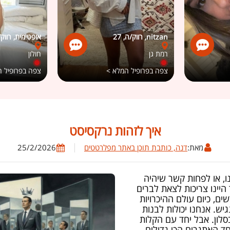
nitzan, רווק/ה, 27
אופטימית, רווק/ה
רמת גן
חולון
צפה בפרופיל המלא >
צפה בפרופיל 
איך לזהות נרקסיסט
מאת:
דנה, כותבת תוכן באתר מפלרטטים
25/2/2026
, או לפחות קשר שיהיה
יינו צריכות לצאת לברים
ים, כיום עולם ההיכרויות
ש. אנחנו יכולות לבנות
לון. אבל יחד עם הקלות
חד האתגרים הכי גדולים