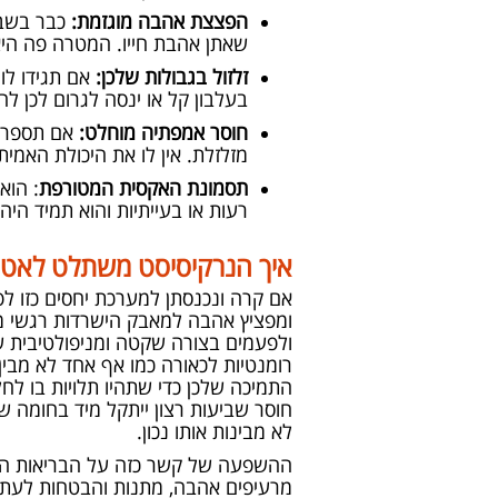
הפצצת אהבה מוגזמת:
כבר בשבו
שאתן אהבת חייו. המטרה פה היא
זלזול בגבולות שלכן:
אם תגידו לו
בעלבון קל או ינסה לגרום לכן 
חוסר אמפתיה מוחלט:
אם תספרו 
מזלזלת. אין לו את היכולת האמית
תסמונת האקסית המטורפת
: הוא
רעות או בעייתיות והוא תמיד הי
איך הנרקיסיסט משתלט לאט
אם קרה ונכנסתן למערכת יחסים כזו ל
ומפציץ אהבה למאבק הישרדות רגשי מתי
ולפעמים בצורה שקטה ומניפולטיבית 
רומנטיות לכאורה כמו אף אחד לא מבי
התמיכה שלכן כדי שתהיו תלויות בו לחל
חוסר שביעות רצון ייתקל מיד בחומה ש
לא מבינות אותו נכון.
ההשפעה של קשר כזה על הבריאות הנפש
מרעיפים אהבה, מתנות והבטחות לעתיד