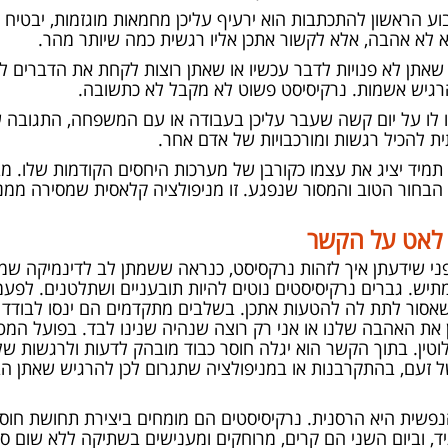
ע הראשון להתכתבות הוא ירעיף עליכן מחמאות מוגזמות, יבטיח ה
 לא אהבה, אלא לקשור אתכן אליו רגשית כמה שיותר מהר.
 שאתן לא פנויות לדבר עכשיו או שאתן רוצות לקחת את הדברים ל
להרגיש אשמות. נרקיסיסט פשוט לא מקבל לא כתשובה.
לו על יום קשה שעבר עליכן בעבודה או עם המשפחה, התגובה של
ית להכיל רגשות ומורכבויות של אדם אחר.
 תמיד יציג את עצמו כקורבן של מערכות היחסים הקודמות שלו. מב
ה הבחור הטוב והמסור שנפגע. זו מניפולציה קלאסית שמסירה ממנו
 לאט על הקשר
פני שידעתן איך לזהות נרקסיסט, כנראה ששמתן לב לדינמיקה שמ
ש. גברים נרקיסיסטים נוטים להיות תובעניים ושתלטנים. לפעמים
שאסור לתת לה להטעות אתכן. בשלבים מתקדמים הם ינסו לבוד
ן את האהבה שלנו או אני רק רוצה שנהיה שנינו לבד. בפועל ה
וטין. בתוך הקשר הוא יגלה חוסר כבוד מובהק לדעות ולרגשות שלכן
ל זעם, בהתקרבנות או במניפולציה שתגרום לכן להרגיש שאתן הב
ית היא הרסנית. נרקיסיסטים הם מומחים ביצירת תחושת חוסר י
, וביום השני הם קרים, מרוחקים ומענישים בשתיקה ללא שום סי