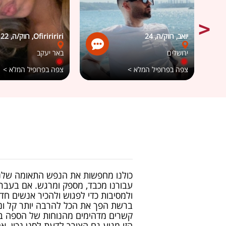
יואב, רווק/ה, 24
Ofiriririri, רווק/ה, 22
ירושלים
באר יעקב
צפה בפרופיל המלא >
צפה בפרופיל המלא >
כולנו מחפשות את הנפש התאומה שלנו
עבורנו מכבד, מספק ומרגש. אם בעבר ה
ולמסיבות כדי לפגוש ולהכיר אנשים חדש
ברשת הפך את הכל להרבה יותר קל ונגי
קשרים מדהימים מהנוחות של הספה בס
הזו מגיע גם הצורך לדעת לסנן נכון. א