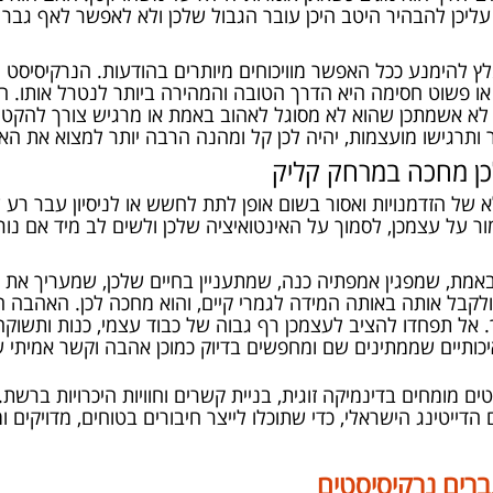
עליכן להבהיר היטב היכן עובר הגבול שלכן ולא לאפשר לאף גב
 להימנע ככל האפשר מוויכוחים מיותרים בהודעות. הנרקיסיסט 
ה או פשוט חסימה היא הדרך הטובה והמהירה ביותר לנטרל אותו.
 לא אשמתכן שהוא לא מסוגל לאהוב באמת או מרגיש צורך להקטין
הר ותרגישו מועצמות, יהיה לכן קל ומהנה הרבה יותר למצוא את 
ן מחכה במרחק קליק
לא של הזדמנויות ואסור בשום אופן לתת לחשש או לניסיון עבר רע
ר על עצמכן, לסמוך על האינטואיציה שלכן ולשים לב מיד אם נור
מת, שמפגין אמפתיה כנה, שמתעניין בחיים שלכן, שמעריך את ה
לקבל אותה באותה המידה לגמרי קיים, והוא מחכה לכן. האהבה ה
ל תפחדו להציב לעצמכן רף גבוה של כבוד עצמי, כנות ותשוקה.
כותיים שממתינים שם ומחפשים בדיוק כמוכן אהבה וקשר אמיתי ש
ם מומחים בדינמיקה זוגית, בניית קשרים וחוויות היכרויות ברשת.
הדייטינג הישראלי, כדי שתוכלו לייצר חיבורים בטוחים, מדויקים ומ
ברים נרקיסיסטים