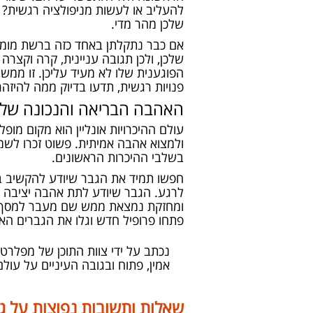
להעליב או לעשות מניפולציה רגשית? 
שלכן מהר מדי.
אם כבר נתקלתן באחד כזה ברשת מומלץ
שלכן, ולכן תגובה עניינית, קרה וקצר
הפוגענית שלו לא מעיד עליכן. זו ממש
פנויות רגשית, תדעו בדיוק ממה להיז
האהבה הבריאה והנכונה שלכ
עולם ההיכרויות אונליין הוא מקום מופ
ולמצוא אהבה אמיתית. פשוט זכרו לשמו
בשלבי ההיכרות הראשונים.
חפשו תמיד את הגבר שיודע להקשיב בא
לרגע. הגבר שיודע לתת אהבה יציבה ו
ומחזקת נמצאת ממש שם מעבר למסך. א
פתחו פרופיל חדש וגלו את הגברים האי
נכתב על ידי צוות התוכן של מפלרטטי
אמין, פתוח ובגובה העיניים על עולם 
שאלות ותשובות נפוצות על ג