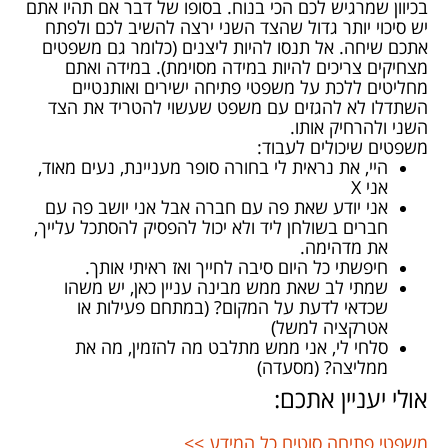
בכיוון שמרגיש לכם הכי בנוח. בסופו של דבר אם תהיו אתם
יש סיכוי יותר גדול שהצד השני ירצה להשיב לכם ולפתח
אתכם שיחה. אל תנסו להיות ליצנים (כלומר גם משפטים
מצחיקים צריכים להיות במידה מסוימת). במידה ואתם
מחליטים ללכת על משפטי פתיחה ישירים ואותנטיים
השתדלו לא להגזים עם משפט שעשוי להטריד את הצד
השני ולהרחיק אותו.
משפטים שיכולים לעבוד:
היי, את נראית לי בחורה סופר מעניינת, נעים מאוד,
אני
X
אני יודע שאת פה עם חברה אבל אני יושב פה עם
חברים בשולחן ליד ולא יכול להפסיק להסתכל עלייך,
את מדהימה.
חיפשתי כל היום סיבה לחייך ואז ראיתי אותך.
שמתי לב שאת ממש מבינה עניין כאן, יש משהו
שכדאי לדעת על המקום? (במתחם פעילות או
אטרקציה למשל)
סלחי לי, אני ממש מתלבט מה להזמין, מה את
ממליצה? (מסעדה)
אולי יעניין אתכם:
משפטי פתיחה סוטים כל המידע >>