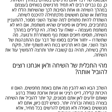
כן, גם גברים רבים לא תמיד מרגישים בטוחים בעצמם
במהלך השיחה וזו אחת הסיבות לכך שהשיחות הללו לא
צולחות או שהם חוששים מלכתחילה להיכנס לשיחה.
השתדלו להיות פתוחים למה שהצד השני מספר, להתעניין
בתחביבים, טיולים או סיפורים שהיא משתפת. אם היא לא
משתפת מעצמה – שאלו על כאלה. היו קלילים במהלך
השיחה, תוסיפו חיוכים ושפת גוף משוחררת ורגועה. מה
שתשדרו – יחזור אליכם בסופו של דבר עם ההתנהגות של
הצד השני. אם היא תרגיש בנוח היא תשתף יותר, תיקח
חלק בשיחה, תהיה גם קשובה יותר ותרצה להמשיך עוד את
השיחה.
מהי התכלית של השיחה ולאן אנחנו רוצים
להוביל אותה?
השלב הבא הוא להבין מה אתם באמת מחפשים. האם זו
היכרות קלילה, דייט רציני או זוגיות ארוכת טווח? ברגע
שאתם יודעים לאן אתם מכוונים, קל יותר להוביל את השיחה
בצורה בטוחה וברורה יותר. כשיש לכם כיוון, אתם לא
מגששים באפלה ולא מנסים להרשים בכל מחיר, אלא