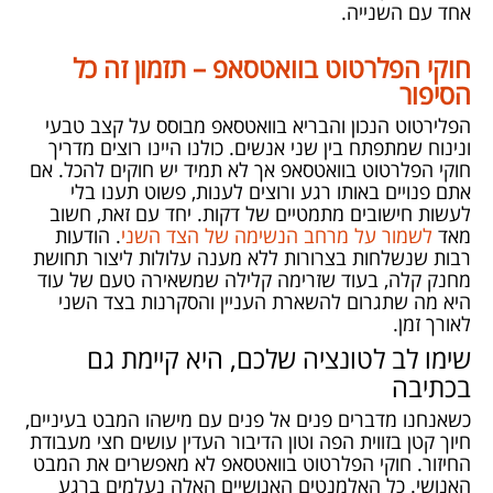
אחד עם השנייה.
חוקי הפלרטוט בוואטסאפ – תזמון זה כל
הסיפור
הפלירטוט הנכון והבריא בוואטסאפ מבוסס על קצב טבעי
ונינוח שמתפתח בין שני אנשים. כולנו היינו רוצים מדריך
חוקי הפלרטוט בוואטסאפ אך לא תמיד יש חוקים להכל. אם
אתם פנויים באותו רגע ורוצים לענות, פשוט תענו בלי
לעשות חישובים מתמטיים של דקות. יחד עם זאת, חשוב
מאד
לשמור על מרחב הנשימה של הצד השני
. הודעות
רבות שנשלחות בצרורות ללא מענה עלולות ליצור תחושת
מחנק קלה, בעוד שזרימה קלילה שמשאירה טעם של עוד
היא מה שתגרום להשארת העניין והסקרנות בצד השני
לאורך זמן.
שימו לב לטונציה שלכם, היא קיימת גם
בכתיבה
כשאנחנו מדברים פנים אל פנים עם מישהו המבט בעיניים,
חיוך קטן בזווית הפה וטון הדיבור העדין עושים חצי מעבודת
החיזור. חוקי הפלרטוט בוואטסאפ לא מאפשרים את המבט
האנושי. כל האלמנטים האנושיים האלה נעלמים ברגע