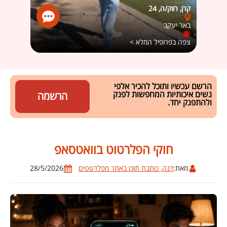
קרן, רווק/ה, 24
May Geler
באר יעקב
יבנה
צפה בפרופיל המלא >
צפה ב
הרשם עכשיו ותוכל להכיר אלפי
נשים איכותיות המחפשות לפנק
הרשמה
ולהתפנק יחד.
חוקי הפלרטוט בוואטסאפ
מאת:
דנה, כותבת תוכן באתר מפלרטטים
28/5/2026