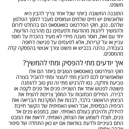
משפט.
התובנה החשובה ביותר שכל אחד צריך להבין היא
שלאנשים יש חיים שלמים ועמוסים מעבר למסך הטלפון
שלהם. נכון, חוקי הפלרטוט בוואטסאפ הם בהחלט לזרום
ולהמשיך ליהנות מהודעות ולפעמים גם מהרבה הודעות.
יחד עם זאת, חוסר מענה מיידי לא מעיד בהכרח על חוסר
עניין או על קרירות, אלא לפעמים על פגישה דחופה
בעבודה, נהיגה בכביש או פשוט צורך אנושי בהפסקה קלה
מהמסכים.
איך יודעים מתי להפסיק ומתי להמשיך?
חוקי הפלרטוט בוואטסאפ הטובים ביותר הם אלו
שמאפשרים לכם להבין מתי לעצור ומתי להוביל בצורה
טביעת וחלקה. נסו להרגיש מתי זה זמן טוב להזמנה
פשוטה לפגוש אחד את השנייה פנים אל פנים לקפה או
לבירה. המילים הכתובות על המסך צריכות להצית את
הניצוץ הראשוני בלבד, לבנות את הסקרנות הבריאה ואת
הכימיה הבסיסית, אבל האש האמיתית של הקשר חייבת
להידלק ולהיבחן בעולם האמיתי. שם, במפגש פנים אל
פנים, תוכלו לשמוע את הצחוק האמיתי, לראות את המבט
החם בעיניים ולדעת בוודאות אם יש כאן התחלה של סיפור
אהבה אמיתי.