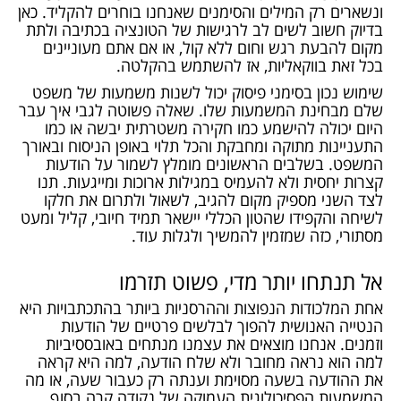
ונשארים רק המילים והסימנים שאנחנו בוחרים להקליד. כאן
בדיוק חשוב לשים לב לרגישות של הטונציה בכתיבה ולתת
מקום להבעת רגש וחום ללא קול, או אם אתם מעוניינים
בכל זאת בווקאליות, אז להשתמש בהקלטה.
שימוש נכון בסימני פיסוק יכול לשנות משמעות של משפט
שלם מבחינת המשמעות שלו. שאלה פשוטה לגבי איך עבר
היום יכולה להישמע כמו חקירה משטרתית יבשה או כמו
התעניינות מתוקה ומחבקת והכל תלוי באופן הניסוח ובאורך
המשפט. בשלבים הראשונים מומלץ לשמור על הודעות
קצרות יחסית ולא להעמיס במגילות ארוכות ומייגעות. תנו
לצד השני מספיק מקום להגיב, לשאול ולתרום את חלקו
לשיחה והקפידו שהטון הכללי יישאר תמיד חיובי, קליל ומעט
מסתורי, כזה שמזמין להמשיך ולגלות עוד.
אל תנתחו יותר מדי, פשוט תזרמו
אחת המלכודות הנפוצות וההרסניות ביותר בהתכתבויות היא
הנטייה האנושית להפוך לבלשים פרטיים של הודעות
וזמנים. אנחנו מוצאים את עצמנו מנתחים באובססיביות
למה הוא נראה מחובר ולא שלח הודעה, למה היא קראה
את ההודעה בשעה מסוימת וענתה רק כעבור שעה, או מה
המשמעות הפסיכולוגית העמוקה של נקודה קרה בסוף