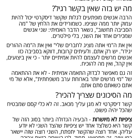
מה יש בזה שאין בקשר רגיל?
הרבה אנשים מופתעים לגלות שקשר דיסקרטי יכול להיות
עמוק יותר ממה שציפו. כשמורידים את הלחץ של "מה
הסביבה תחשוב", נשאר הדבר האמיתי: שני אנשים
שמכירים אחד את השני, בלי פילטרים.
אין את ה"מי אתה מציג לחברים שלי" ואין את ה"מה ההורים
יגידו". יש רק אתם. ולעיתים קרובות, דווקא בסביבה כזו
אנשים מרשים לעצמם להיות אמיתיים יותר - כי אין ביצועים,
אין קהל, ואין מה להוכיח.
זה גם מאפשר לבדוק התאמה אמיתית - לא את ההתאמה
של "מי מרשים יותר בארוחת ערב משפחתית", אלא של מי
אתם כשאתם סתם אתם.
מה הסיכונים שצריך להכיר?
קשר דיסקרטי לא מגן עליך מכאב. זה לא כלי קסם שמבטיח
שהכל יהיה פשוט.
ציפיות לא מיושרות
- הבעיה הגדולה ביותר בסוג הזה של
קשר היא כשלצד אחד יש ציפיות שהצד השני לא יודע
עליהן. אחד רוצה שהקשר יתפתח, השני רוצה שזה יישאר
כמו שזה. זה מתפוצץ. תמיד. לכן השיחה הזאת צריכה