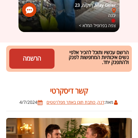
May Geler, רווק/ה, 23
בן, רוו
יבנה
הוד ה
צפה בפרופיל המלא >
צפה ב
הרשם עכשיו ותוכל להכיר אלפי
נשים איכותיות המחפשות לפנק
הרשמה
ולהתפנק יחד.
קשר דיסקרטי
מאת:
דנה, כותבת תוכן באתר מפלרטטים
4/7/2024