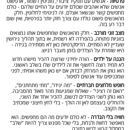
פרטיות
- אנשים עם תפקיד ציבורי, מוניטין לשמור, או פשוט
אנשים שלא אוהבים שכולם יודעים על החיים שלהם - כולם
מחפשים קשר שנשאר אצלם. זה לגיטימי לחלוטין. חלק
מהאנשים פשוט נולדו עם צורך חזק יותר בפרטיות, ואין שום
דבר רע בזה.
מצב זוגי מורכב
- חלק מהאנשים שמחפשים אותו נמצאים
בזוגיות פתוחה, בהפרדה לא רשמית, או בתוך תהליך גירושין
שעדיין לא הסתיים. הדיסקרטיות כאן לא מסתירה בגידה -
היא שומרת על הצדדים בזמן מעבר רגיש.
הגנה על ילדים
- הורה יחידני שרוצה להכיר מישהו חדש
לא תמיד רוצה לחשוף את זה לילדים שלו בשלב ראשוני.
הוא נותן את המרחק לבדוק אם יש כאן משהו אמיתי, לפני
שמכניסים עוד אנשים לסיפור.
חופש מלחצים חברתיים
- "מה יגידו", "מתי מתחתנים",
"האם זה רציני" - שאלות שמגיעות מהר מאוד מהסביבה.
הוא נותן לשני הצדדים לנשום, להכיר אחד את השני,
ולהחליט בעצמם לאן זה הולך - בלי לחץ חיצוני שמכתיב
את הקצב.
חוויה בלי הגדרה
- לא כולם יודעים מה הם מחפשים. הוא
מאפשר לחוות ולגלות, בלי שכל מפגש צריך להיות "שלב"
במסלול קבוע לכיוון כתובה.